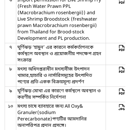
৬
Import permission for Live Shrimp Fry
(Fresh Water Prawn PPL
(Macrobrachium rosenbergii)) and
Live Shrimp Broodstock (freshwater
prawn Macrobrachium rosenbergii)
from Thailand for Brood-stock
Development and PL production.
৭
ঘূর্ণিঝড় ‘হামুন’ এর কারনে কর্মকর্তাগনকে
কর্মস্থলে অবস্থান ও প্রয়োজনীয় পদক্ষেপ গ্রহন
সংক্রান্ত
৮
মৎস্য অধিদপ্তরাধীন মৎস্যবীজ উৎপাদন
খামার,হ্যাচারি ও নার্সারিসমূহের উৎপাদিত
পণ্যের প্রতি একক বিক্রয়মূল্য প্রদর্শণ
৯
ঘূর্ণিঝড় মোখা এর কারণে কর্মস্থলে অবস্থান ও
করণীয় সম্পর্কিত নির্দেশনা
১০
মৎস্য চাষে ব্যাবহারে জন্য All Oxy&
Granuler(sodium
Perecarbonate)পণ্যটির আমদানির
অনাপত্তিপত্র প্রদান প্রসঙ্গে।