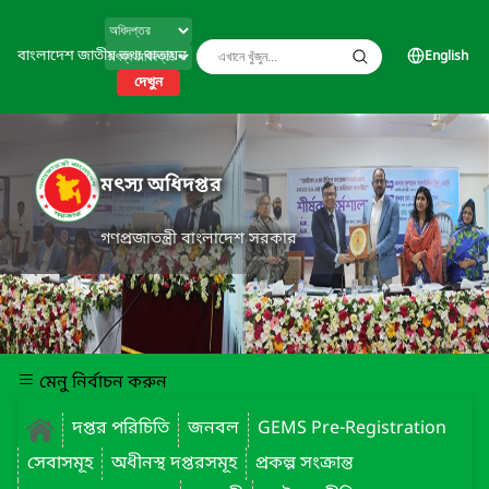
বাংলাদেশ জাতীয় তথ্য বাতায়ন
English
দেখুন
মৎস্য অধিদপ্তর
গণপ্রজাতন্ত্রী বাংলাদেশ সরকার
মেনু নির্বাচন করুন
দপ্তর পরিচিতি
জনবল
GEMS Pre-Registration
সেবাসমূহ
অধীনস্থ দপ্তরসমূহ
প্রকল্প সংক্রান্ত