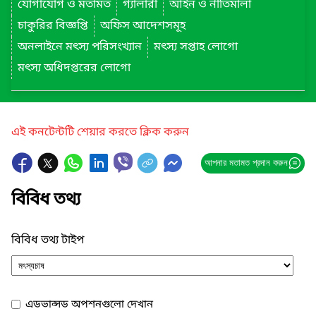
যোগাযোগ ও মতামত
গ্যালারী
আইন ও নীতিমালা
চাকুরির বিজ্ঞপ্তি
অফিস আদেশসমূহ
অনলাইনে মৎস্য পরিসংখ্যান
মৎস্য সপ্তাহ লোগো
মৎস্য অধিদপ্তরের লোগো
এই কনটেন্টটি শেয়ার করতে ক্লিক করুন
আপনার মতামত প্রদান করুন
বিবিধ তথ্য
বিবিধ তথ্য টাইপ
এডভান্সড অপশনগুলো দেখান