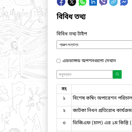
বিবিধ তথ্য
বিবিধ তথ্য টাইপ
এডভান্সড অপশনগুলো দেখান
নং
১
বিশেষ কম্বিং অপারেশন পরিচালন
২
জাটকা নিধন প্রতিরোধ কার্যক্রম 
৩
ভিজিএফ (চাল) এর ১ম কিস্তি (ফেব