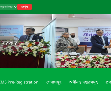
দেখুন
েশ সরকার
MS Pre-Registration
সেবাসমূহ
অধীনস্থ দপ্তরসমূহ
প্রক