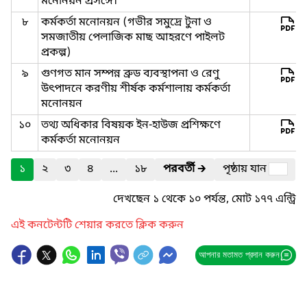
মনোনয়ন প্রসঙ্গে।
৮
কর্মকর্তা মনোনয়ন (গভীর সমুদ্রে টুনা ও
সমজাতীয় পেলাজিক মাছ আহরণে পাইলট
প্রকল্প)
৯
গুণগত মান সম্পন্ন ব্রুড ব্যবস্থাপনা ও রেণু
উৎপাদনে করণীয় শীর্ষক কর্মশালায় কর্মকর্তা
মনোনয়ন
১০
তথ্য অধিকার বিষয়ক ইন-হাউজ প্রশিক্ষণে
কর্মকর্তা মনোনয়ন
১
২
৩
৪
...
১৮
পরবর্তী
🡲
পৃষ্ঠায় যান
দেখছেন ১ থেকে ১০ পর্যন্ত, মোট ১৭৭ এন্ট্রি
এই কনটেন্টটি শেয়ার করতে ক্লিক করুন
আপনার মতামত প্রদান করুন