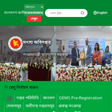
বাংলাদেশ জাতীয় তথ্য বাতায়ন
English
দেখুন
মৎস্য অধিদপ্তর
গণপ্রজাতন্ত্রী বাংলাদেশ সরকার
মেনু নির্বাচন করুন
দপ্তর পরিচিতি
জনবল
GEMS Pre-Registration
সেবাসমূহ
অধীনস্থ দপ্তরসমূহ
প্রকল্প সংক্রান্ত