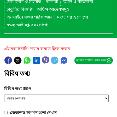
যোগাযোগ ও মতামত
গ্যালারী
আইন ও নীতিমালা
চাকুরির বিজ্ঞপ্তি
অফিস আদেশসমূহ
অনলাইনে মৎস্য পরিসংখ্যান
মৎস্য সপ্তাহ লোগো
মৎস্য অধিদপ্তরের লোগো
এই কনটেন্টটি শেয়ার করতে ক্লিক করুন
আপনার মতামত প্রদান করুন
বিবিধ তথ্য
বিবিধ তথ্য টাইপ
এডভান্সড অপশনগুলো দেখান