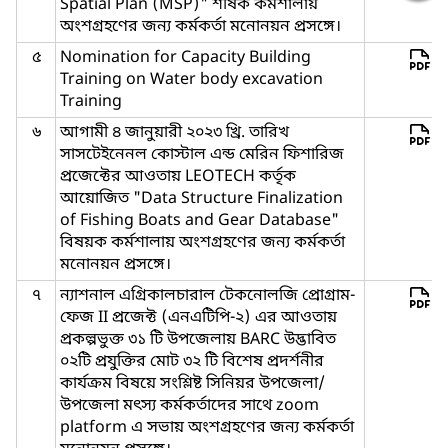
Spatial Plan (MSP)" শীর্ষক কর্মশালায়
অংশগ্রহণের জন্য কর্মকর্তা মনোনয়ন প্রসঙ্গে।
৫
Nomination for Capacity Building
Training on Water body excavation
Training
৬
আগামী ৪ জানুয়ারী ২০২৩ খ্রি. তারিখ
সাসটেইনেনল কোস্টাল এন্ড মেরিন ফিশারিজ
প্রজেক্টের আওতায় LEOTECH কর্তৃক
আয়োজিত "Data Structure Finalization
of Fishing Boats and Gear Database"
বিষয়ক কর্মশালায় অংশগ্রহণের জন্য কর্মকর্তা
মনোনয়ন প্রসঙ্গে।
৭
ন্যাশনাল এগ্রিকালচারাল টেকনোলজি প্রোগ্রাম-
ফেজ II প্রজেক্ট (এনএটিপি-২) এর আওতায়
প্রকল্পভুক্ত ৩১ টি উপজেলায় BARC উদ্ভাবিত
০২টি প্রযুক্তির মোট ৩২ টি বিশেষ প্রদর্শনীর
কার্যক্রম বিষয়ে সংশ্লিষ্ট সিনিয়র উপজেলা/
উপজেলা মৎস্য কর্মকর্তাদের সাথে zoom
platform এ সভায় অংশগ্রহণের জন্য কর্মকর্তা