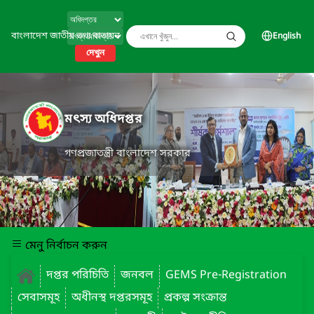
বাংলাদেশ জাতীয় তথ্য বাতায়ন
English
দেখুন
মৎস্য অধিদপ্তর
গণপ্রজাতন্ত্রী বাংলাদেশ সরকার
মেনু নির্বাচন করুন
দপ্তর পরিচিতি
জনবল
GEMS Pre-Registration
সেবাসমূহ
অধীনস্থ দপ্তরসমূহ
প্রকল্প সংক্রান্ত