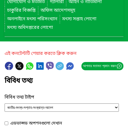
যোগাযোগ ও মতামত
গ্যালারী
আইন ও নীতিমালা
চাকুরির বিজ্ঞপ্তি
অফিস আদেশসমূহ
অনলাইনে মৎস্য পরিসংখ্যান
মৎস্য সপ্তাহ লোগো
মৎস্য অধিদপ্তরের লোগো
এই কনটেন্টটি শেয়ার করতে ক্লিক করুন
আপনার মতামত প্রদান করুন
বিবিধ তথ্য
বিবিধ তথ্য টাইপ
এডভান্সড অপশনগুলো দেখান