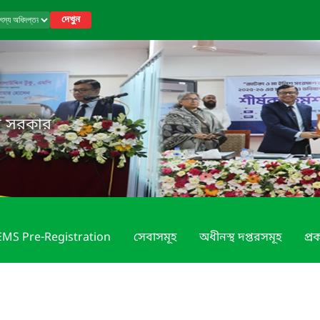
দেখুন
েশ সরকার
MS Pre-Registration
সেবাসমূহ
অধীনস্থ দপ্তরসমূহ
প্রক