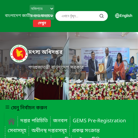
বাংলাদেশ জাতীয় তথ্য বাতায়ন
English
দেখুন
মৎস্য অধিদপ্তর
গণপ্রজাতন্ত্রী বাংলাদেশ সরকার
মেনু নির্বাচন করুন
দপ্তর পরিচিতি
জনবল
GEMS Pre-Registration
সেবাসমূহ
অধীনস্থ দপ্তরসমূহ
প্রকল্প সংক্রান্ত