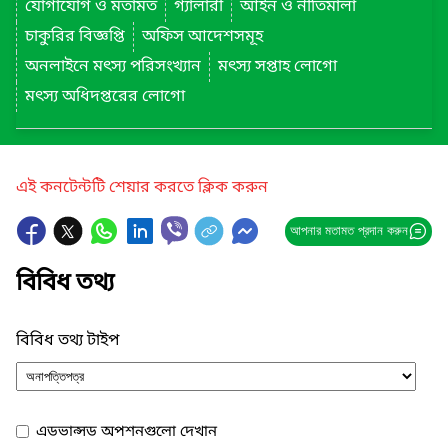
যোগাযোগ ও মতামত
গ্যালারী
আইন ও নীতিমালা
চাকুরির বিজ্ঞপ্তি
অফিস আদেশসমূহ
অনলাইনে মৎস্য পরিসংখ্যান
মৎস্য সপ্তাহ লোগো
মৎস্য অধিদপ্তরের লোগো
এই কনটেন্টটি শেয়ার করতে ক্লিক করুন
আপনার মতামত প্রদান করুন
বিবিধ তথ্য
বিবিধ তথ্য টাইপ
এডভান্সড অপশনগুলো দেখান