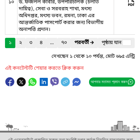
১০
ড. ফজলল কাবীর, উপপরিচালক (চলতি
দায়িত্ব), সেবা ও সরবরাহ শাখা, মৎস্য
অধিদপ্তর, মৎস্য ভবন, রমনা, ঢাকা এর
আন্তর্জাতিক পাসপোর্ট করার জন্য বিভাগীয়
অনাপত্তি প্রদান।
১
২
৩
৪
...
৭০
পরবর্তী
🡲
পৃষ্ঠায় যান
দেখছেন ১ থেকে ১০ পর্যন্ত, মোট ৬৯৫ এন্ট্রি
এই কনটেন্টটি শেয়ার করতে ক্লিক করুন
আপনার মতামত প্রদান করুন