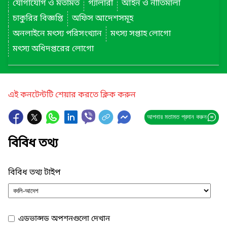
যোগাযোগ ও মতামত
গ্যালারী
আইন ও নীতিমালা
চাকুরির বিজ্ঞপ্তি
অফিস আদেশসমূহ
অনলাইনে মৎস্য পরিসংখ্যান
মৎস্য সপ্তাহ লোগো
মৎস্য অধিদপ্তরের লোগো
এই কনটেন্টটি শেয়ার করতে ক্লিক করুন
আপনার মতামত প্রদান করুন
বিবিধ তথ্য
বিবিধ তথ্য টাইপ
এডভান্সড অপশনগুলো দেখান