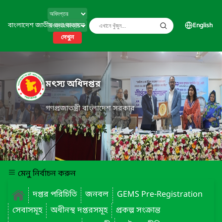
বাংলাদেশ জাতীয় তথ্য বাতায়ন
English
দেখুন
মৎস্য অধিদপ্তর
গণপ্রজাতন্ত্রী বাংলাদেশ সরকার
মেনু নির্বাচন করুন
দপ্তর পরিচিতি
জনবল
GEMS Pre-Registration
সেবাসমূহ
অধীনস্থ দপ্তরসমূহ
প্রকল্প সংক্রান্ত