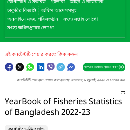
যোগাযোগ ও মতামত
গ্যালারী
আইন ও নীতিমালা
চাকুরির বিজ্ঞপ্তি
অফিস আদেশসমূহ
অনলাইনে মৎস্য পরিসংখ্যান
মৎস্য সপ্তাহ লোগো
মৎস্য অধিদপ্তরের লোগো
এই কনটেন্টটি শেয়ার করতে ক্লিক করুন
আপনার মতামত প্রদান করুন
কনটেন্টটি শেষ হাল-নাগাদ করা হয়েছে: সোমবার, ৮ জুলাই, ২০২৪ এ ১০:০০ AM
YearBook of Fisheries Statistics
of Bangladesh 2022-23
কন্টেন্ট: ডাউনলোড