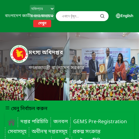
বাংলাদেশ জাতীয় তথ্য বাতায়ন
English
দেখুন
মৎস্য অধিদপ্তর
গণপ্রজাতন্ত্রী বাংলাদেশ সরকার
মেনু নির্বাচন করুন
দপ্তর পরিচিতি
জনবল
GEMS Pre-Registration
সেবাসমূহ
অধীনস্থ দপ্তরসমূহ
প্রকল্প সংক্রান্ত