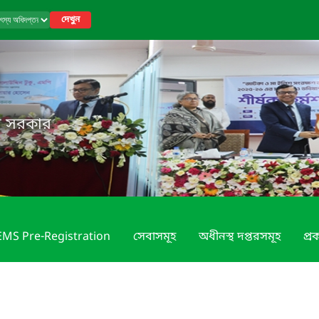
দেখুন
েশ সরকার
MS Pre-Registration
সেবাসমূহ
অধীনস্থ দপ্তরসমূহ
প্রক