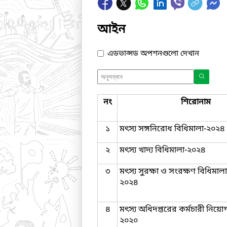
আইন
এডভান্সড অপশনগুলো দেখান
নং
শিরোনাম
১
মৎস্য সঙ্গনিরোধ বিধিমালা-২০২৪
২
মৎস্য খাদ্য বিধিমালা-২০২৪
৩
মৎস্য সুরক্ষা ও সংরক্ষণ বিধিমালা,
২০২৪
৪
মৎস্য অধিদপ্তরের কর্মচারী নিয়ো
২০২০