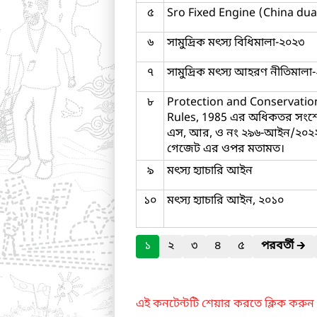
৫
Sro Fixed Engine (China dua
৬
সামুদ্রিক মৎস্য বিধিমালা-২০২৩
৭
সামুদ্রিক মৎস্য আহরণ নীতিমালা
৮
Protection and Conservation
Rules, 1985 এর অধিকতর সংশ
এস, আর, ও নং ২৯৬-আইন/২০২২ 
গেজেট এর ওপর মতামত।
৯
মৎস্য হ্যাচারি আইন
১০
মৎস্য হ্যাচারি আইন, ২০১০
১
২
৩
৪
৫
পরবর্তী
🡲
এই কনটেন্টটি শেয়ার করতে ক্লিক করুন