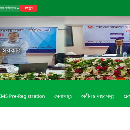
দেখুন
েশ সরকার
MS Pre-Registration
সেবাসমূহ
অধীনস্থ দপ্তরসমূহ
প্রক