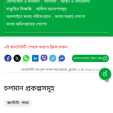
যোগাযোগ ও মতামত
গ্যালারী
আইন ও নীতিমালা
চাকুরির বিজ্ঞপ্তি
অফিস আদেশসমূহ
অনলাইনে মৎস্য পরিসংখ্যান
মৎস্য সপ্তাহ লোগো
মৎস্য অধিদপ্তরের লোগো
এই কনটেন্টটি শেয়ার করতে ক্লিক করুন
আপনার মতামত প্রদান করুন
কনটেন্টটি শেষ হাল-নাগাদ করা হয়েছে: বুধবার, ৬ মে, ২০২৬ এ ১২:১৮ PM
চলমান প্রকল্পসমূহ
কন্টেন্ট: পাতা