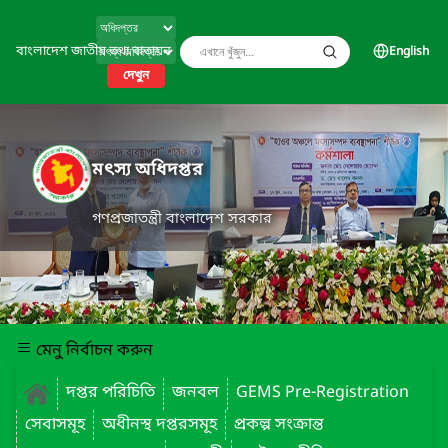
বাংলাদেশ জাতীয় তথ্য বাতায়ন
English
দেখুন
মৎস্য অধিদপ্তর
গণপ্রজাতন্ত্রী বাংলাদেশ সরকার
মেনু নির্বাচন করুন
দপ্তর পরিচিতি
জনবল
GEMS Pre-Registration
সেবাসমূহ
অধীনস্থ দপ্তরসমূহ
প্রকল্প সংক্রান্ত