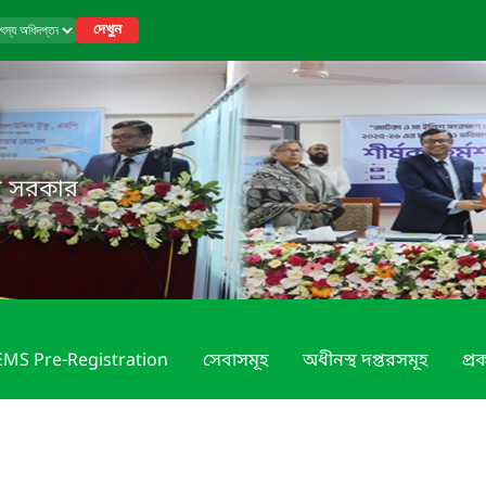
দেখুন
েশ সরকার
MS Pre-Registration
সেবাসমূহ
অধীনস্থ দপ্তরসমূহ
প্রক