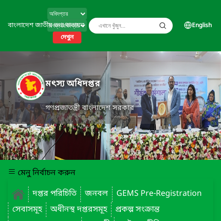
বাংলাদেশ জাতীয় তথ্য বাতায়ন
English
দেখুন
মৎস্য অধিদপ্তর
গণপ্রজাতন্ত্রী বাংলাদেশ সরকার
মেনু নির্বাচন করুন
দপ্তর পরিচিতি
জনবল
GEMS Pre-Registration
সেবাসমূহ
অধীনস্থ দপ্তরসমূহ
প্রকল্প সংক্রান্ত