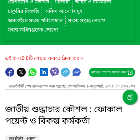
যোগাযোগ ও মতামত
গ্যালারী
আইন ও নীতিমালা
চাকুরির বিজ্ঞপ্তি
অফিস আদেশসমূহ
অনলাইনে মৎস্য পরিসংখ্যান
মৎস্য সপ্তাহ লোগো
মৎস্য অধিদপ্তরের লোগো
এই কনটেন্টটি শেয়ার করতে ক্লিক করুন
আপনার মতামত প্রদান করুন
কনটেন্টটি শেষ হাল-নাগাদ করা হয়েছে: বৃহস্পতিবার, ৮ জানুয়ারী, ২০২৬ এ ০৫:০৬ PM
জাতীয় শুদ্ধাচার কৌশল : ফোকাল
পয়েন্ট ও বিকল্প কর্মকর্তা
কন্টেন্ট: পাতা