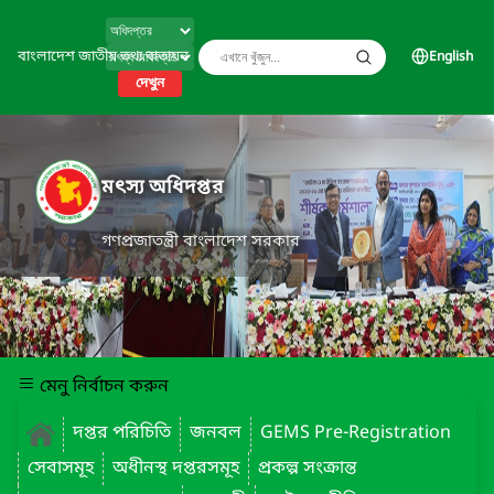
বাংলাদেশ জাতীয় তথ্য বাতায়ন
English
দেখুন
মৎস্য অধিদপ্তর
গণপ্রজাতন্ত্রী বাংলাদেশ সরকার
মেনু নির্বাচন করুন
দপ্তর পরিচিতি
জনবল
GEMS Pre-Registration
সেবাসমূহ
অধীনস্থ দপ্তরসমূহ
প্রকল্প সংক্রান্ত