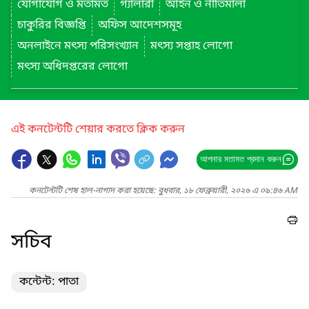
যোগাযোগ ও মতামত
গ্যালারী
আইন ও নীতিমালা
চাকুরির বিজ্ঞপ্তি
অফিস আদেশসমূহ
অনলাইনে মৎস্য পরিসংখ্যান
মৎস্য সপ্তাহ লোগো
মৎস্য অধিদপ্তরের লোগো
এই কনটেন্টটি শেয়ার করতে ক্লিক করুন
আপনার মতামত প্রদান করুন
কনটেন্টটি শেষ হাল-নাগাদ করা হয়েছে: বুধবার, ১৮ ফেব্রুয়ারী, ২০২৬ এ ০৯:৪৬ AM
সচিব
কন্টেন্ট: পাতা