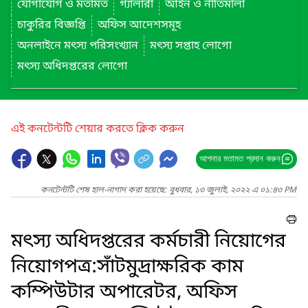
যোগাযোগ ও মতামত
গ্যালারী
আইন ও নীতিমালা
চাকুরির বিজ্ঞপ্তি
অফিস আদেশসমূহ
অনলাইনে মৎস্য পরিসংখ্যান
মৎস্য সপ্তাহ লোগো
মৎস্য অধিদপ্তরের লোগো
এই কনটেন্টটি শেয়ার করতে ক্লিক করুন
আপনার মতামত প্রদান করুন
কনটেন্টটি শেষ হাল-নাগাদ করা হয়েছে: বুধবার, ১৩ জুলাই, ২০২২ এ ০১:৪৩ PM
মৎস্য অধিদপ্তরের কর্মচারী নিয়োগের
নিয়োগপত্র:সাঁটমুদ্রাক্ষরিক কাম
কম্পিউটার অপারেটর, অফিস