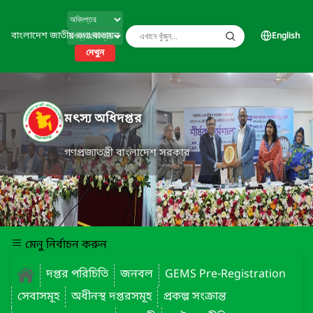
বাংলাদেশ জাতীয় তথ্য বাতায়ন
English
দেখুন
মৎস্য অধিদপ্তর
গণপ্রজাতন্ত্রী বাংলাদেশ সরকার
মেনু নির্বাচন করুন
দপ্তর পরিচিতি
জনবল
GEMS Pre-Registration
সেবাসমূহ
অধীনস্থ দপ্তরসমূহ
প্রকল্প সংক্রান্ত