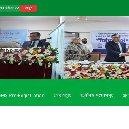
দেখুন
েশ সরকার
MS Pre-Registration
সেবাসমূহ
অধীনস্থ দপ্তরসমূহ
প্রক