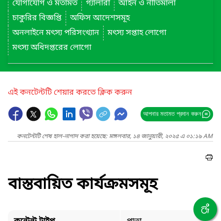
যোগাযোগ ও মতামত
গ্যালারী
আইন ও নীতিমালা
চাকুরির বিজ্ঞপ্তি
অফিস আদেশসমূহ
অনলাইনে মৎস্য পরিসংখ্যান
মৎস্য সপ্তাহ লোগো
মৎস্য অধিদপ্তরের লোগো
এই কনটেন্টটি শেয়ার করতে ক্লিক করুন
আপনার মতামত প্রদান করুন
কনটেন্টটি শেষ হাল-নাগাদ করা হয়েছে: মঙ্গলবার, ১৪ জানুয়ারী, ২০২৫ এ ০১:১৯ AM
বাস্তবায়িত কার্যক্রমসমূহ