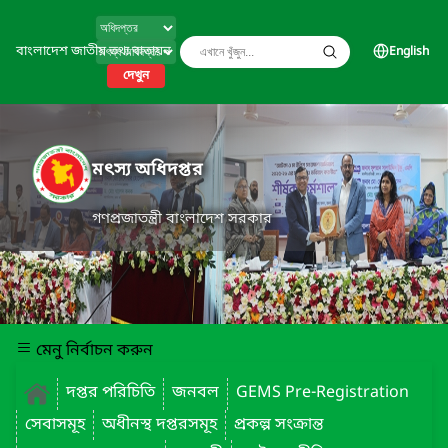
বাংলাদেশ জাতীয় তথ্য বাতায়ন
English
দেখুন
মৎস্য অধিদপ্তর
গণপ্রজাতন্ত্রী বাংলাদেশ সরকার
মেনু নির্বাচন করুন
দপ্তর পরিচিতি
জনবল
GEMS Pre-Registration
সেবাসমূহ
অধীনস্থ দপ্তরসমূহ
প্রকল্প সংক্রান্ত