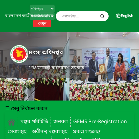
বাংলাদেশ জাতীয় তথ্য বাতায়ন
English
দেখুন
মৎস্য অধিদপ্তর
গণপ্রজাতন্ত্রী বাংলাদেশ সরকার
মেনু নির্বাচন করুন
দপ্তর পরিচিতি
জনবল
GEMS Pre-Registration
সেবাসমূহ
অধীনস্থ দপ্তরসমূহ
প্রকল্প সংক্রান্ত