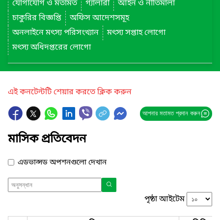
যোগাযোগ ও মতামত
গ্যালারী
আইন ও নীতিমালা
চাকুরির বিজ্ঞপ্তি
অফিস আদেশসমূহ
অনলাইনে মৎস্য পরিসংখ্যান
মৎস্য সপ্তাহ লোগো
মৎস্য অধিদপ্তরের লোগো
এই কনটেন্টটি শেয়ার করতে ক্লিক করুন
আপনার মতামত প্রদান করুন
মাসিক প্রতিবেদন
এডভান্সড অপশনগুলো দেখান
পৃষ্ঠা আইটেম