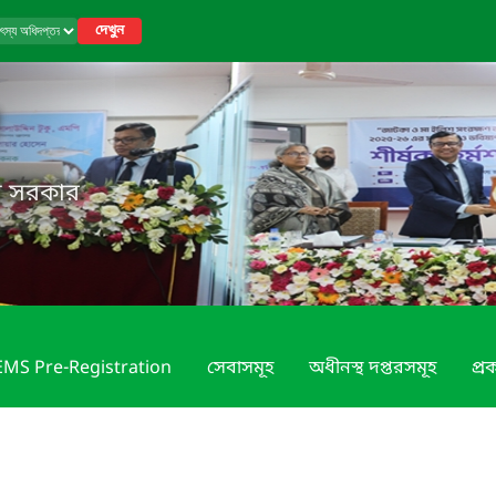
দেখুন
েশ সরকার
MS Pre-Registration
সেবাসমূহ
অধীনস্থ দপ্তরসমূহ
প্রক