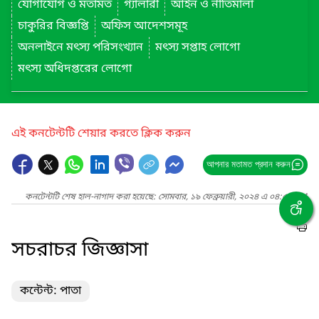
যোগাযোগ ও মতামত
গ্যালারী
আইন ও নীতিমালা
চাকুরির বিজ্ঞপ্তি
অফিস আদেশসমূহ
অনলাইনে মৎস্য পরিসংখ্যান
মৎস্য সপ্তাহ লোগো
মৎস্য অধিদপ্তরের লোগো
এই কনটেন্টটি শেয়ার করতে ক্লিক করুন
আপনার মতামত প্রদান করুন
কনটেন্টটি শেষ হাল-নাগাদ করা হয়েছে: সোমবার, ১৯ ফেব্রুয়ারী, ২০২৪ এ ০৪:৫১ PM
সচরাচর জিজ্ঞাসা
কন্টেন্ট: পাতা