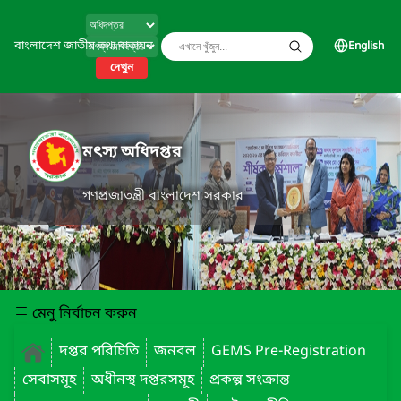
বাংলাদেশ জাতীয় তথ্য বাতায়ন
English
দেখুন
মৎস্য অধিদপ্তর
গণপ্রজাতন্ত্রী বাংলাদেশ সরকার
মেনু নির্বাচন করুন
দপ্তর পরিচিতি
জনবল
GEMS Pre-Registration
সেবাসমূহ
অধীনস্থ দপ্তরসমূহ
প্রকল্প সংক্রান্ত